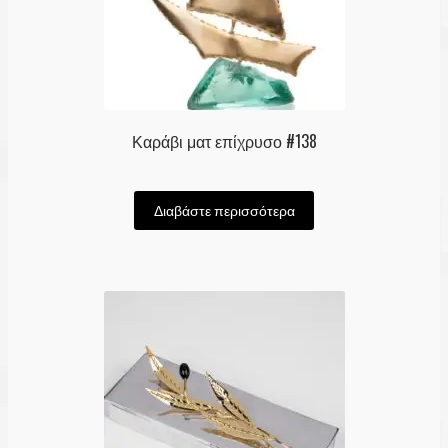
Καράβι ματ επίχρυσο #138
Διαβάστε περισσότερα