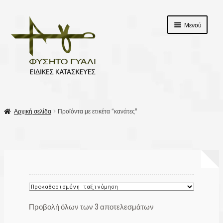
Απευθείας
Μετάβαση
Μενού
μετάβαση
σε
στην
περιεχόμενο
πλοήγηση
αρχικη
Αρχική σελίδα
Προϊόντα με ετικέτα “κανάτες”
Επέκτασ
Προϊόντα
υπό-
μενού
Σχετικά με εμάς
Επικοινωνία
Καλάθι
Προβολή όλων των 3 αποτελεσμάτων
Ταμείο