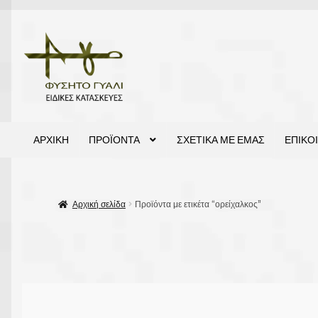
Απευθείας
Μετάβαση
μετάβαση
σε
στην
περιεχόμενο
πλοήγηση
ΑΡΧΙΚΗ
ΠΡΟΪΌΝΤΑ
ΣΧΕΤΙΚΆ ΜΕ ΕΜΆΣ
ΕΠΙΚΟ
Αρχική σελίδα
Προϊόντα με ετικέτα “ορείχαλκος”