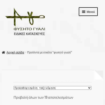
Απευθείας
Μετάβαση
Μενού
μετάβαση
σε
στην
περιεχόμενο
πλοήγηση
αρχικη
Αρχική σελίδα
Προϊόντα με ετικέτα “φυσητό γυαλί”
Επέκτασ
Προϊόντα
υπό-
μενού
Σχετικά με εμάς
Επικοινωνία
Καλάθι
Προβολή όλων των 19 αποτελεσμάτων
Ταμείο