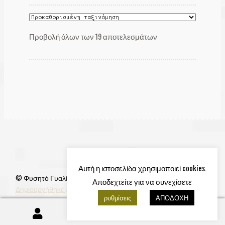
Προβολή όλων των 19 αποτελεσμάτων
Αυτή η ιστοσελίδα χρησιμοποιεί cookies.
© Φυσητό Γυαλί 2026
Αποδεχτείτε για να συνεχίσετε
Δημιουργήθηκε με Storefront & WooCommerce
.
ρυθμίσεις
ΑΠΟΔΟΧΗ
0
Αναζήτηση
Αναζήτηση