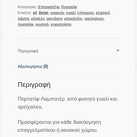
Κατηγορίες:
Επιτραπέζια
,
Πορτατίφ
Ετικέτες:
art
,
design
,
γραφείο
,
γυαλί
,
επίχρυσο
,
κλασικό
,
λάμπα
,
μέταλλο
,
μοντέρνο
,
μπρούτζος
,
ορείχαλκος
,
πορτατίφ
,
φυσητό
,
χειροποίητο
Περιγραφή
Αξιολογήσεις (0)
Περιγραφή
Πορτατίφ-Λαμπατέρ από φυσητό γυαλί και
ορείχαλκο.
Προσφέρονται για κάθε διακόσμηση
επαγγελματίκου ή οικιακού χώρου.