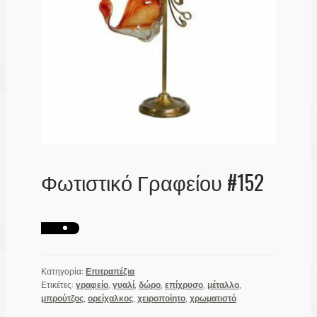
Λογαριασμός
Φωτιστικό Γραφείου #152
Κατηγορία:
Επιτραπέζια
Ετικέτες:
γραφείο
,
γυαλί
,
δώρο
,
επίχρυσο
,
μέταλλο
,
μπρούτζος
,
ορείχαλκος
,
χειροποίητο
,
χρωματιστό