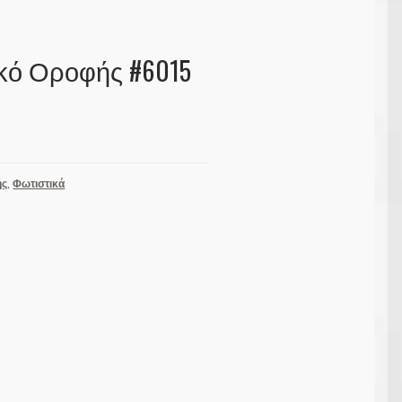
κό Οροφής #6015
ής
,
Φωτιστικά