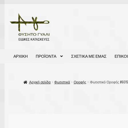
Απευθείας
Μετάβαση
μετάβαση
σε
στην
περιεχόμενο
πλοήγηση
ΑΡΧΙΚΗ
ΠΡΟΪΌΝΤΑ
ΣΧΕΤΙΚΆ ΜΕ ΕΜΆΣ
ΕΠΙΚΟ
Αρχική σελίδα
Φωτιστικά
Οροφής
Φωτιστικό Οροφής #601